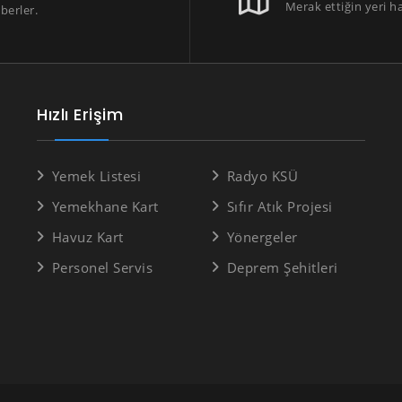
Merak ettiğin yeri h
berler.
Hızlı Erişim
Yemek Listesi
Radyo KSÜ
Yemekhane Kart
Sıfır Atık Projesi
Havuz Kart
Yönergeler
Personel Servis
Deprem Şehitleri