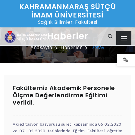
KAHRAMANMARAŞ SÜTÇÜ
İMAM ÜNİVERSİTESİ
Sağlık Bilimleri Fakültesi
Haberler
Anasayfa
Haberler
Detay
Fakültemiz Akademik Personele
Ölçme Değerlendirme Eğitimi
verildi.
Akreditasyon başvurusu süreci kapsamında 06.02.2020
ve 07. 02.2020 tarihlerinde Eğitim Fakültesi öğretim