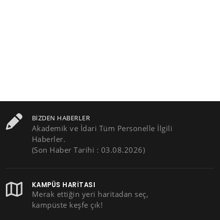
BIZDEN HABERLER
Akademik ve İdari Tüm Personelle İlgili
Haberler.
(Son Haber Tarihi : 03.08.2026)
KAMPÜS HARITASI
Merak ettiğin yeri haritadan seç,
kampüste keşfe çık!