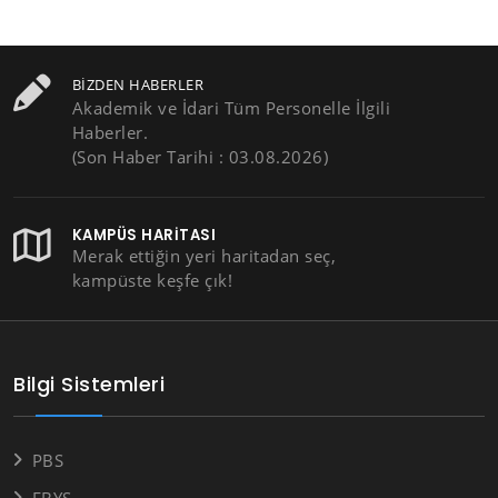
BIZDEN HABERLER
Akademik ve İdari Tüm Personelle İlgili
Haberler.
(Son Haber Tarihi : 03.08.2026)
KAMPÜS HARITASI
Merak ettiğin yeri haritadan seç,
kampüste keşfe çık!
Bilgi Sistemleri
PBS