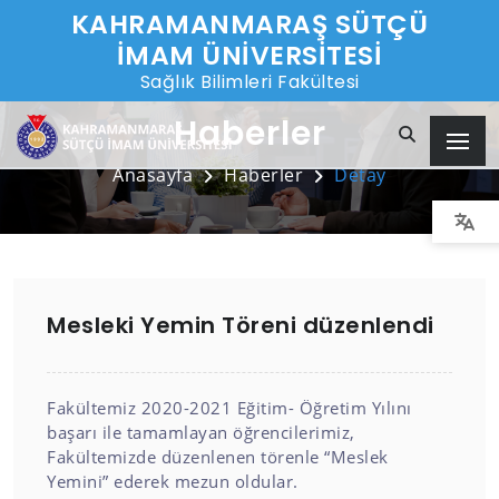
KAHRAMANMARAŞ SÜTÇÜ
İMAM ÜNİVERSİTESİ
Sağlık Bilimleri Fakültesi
Haberler
Anasayfa
Haberler
Detay
Mesleki Yemin Töreni düzenlendi
Fakültemiz 2020-2021 Eğitim- Öğretim Yılını
başarı ile tamamlayan öğrencilerimiz,
Fakültemizde düzenlenen törenle “Meslek
Yemini” ederek mezun oldular.