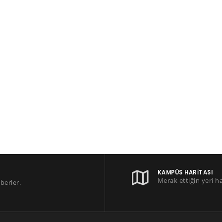
KAMPÜS HARITASI
Merak ettiğin yeri h
berler.