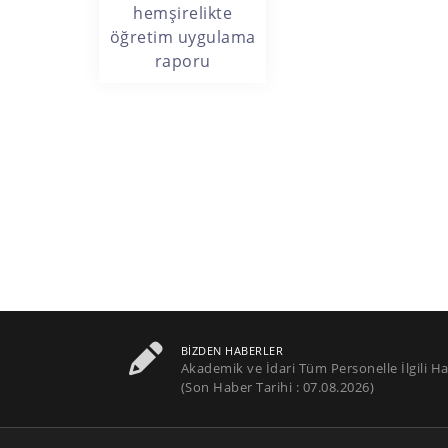
hemşirelikte
öğretim uygulama
raporu
BIZDEN HABERLER
Akademik ve İdari Tüm Personelle İlgili Ha
(Son Haber Tarihi : 07.08.2026)